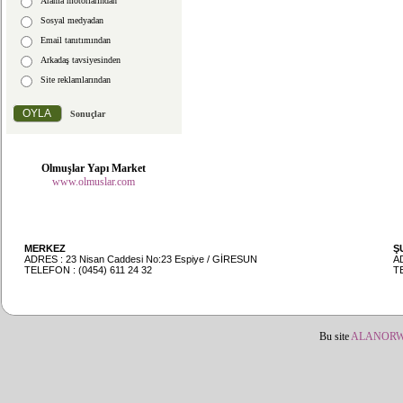
Arama motorlarından
Sosyal medyadan
Email tanıtımından
Arkadaş tavsiyesinden
Site reklamlarından
Sonuçlar
Olmuşlar Yapı Market
www.olmuslar.com
MERKEZ
Ş
ADRES : 23 Nisan Caddesi No:23 Espiye / GİRESUN
A
TELEFON : (0454) 611 24 32
TE
Bu site
ALANOR