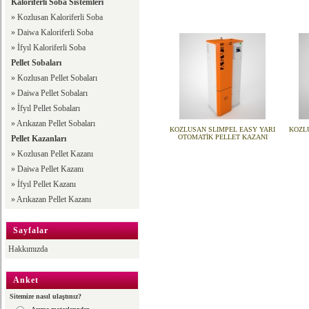
Kaloriferli Soba Sistemleri
»
Kozlusan Kaloriferli Soba
»
Daiwa Kaloriferli Soba
»
İfyıl Kaloriferli Soba
Pellet Sobaları
»
Kozlusan Pellet Sobaları
»
Daiwa Pellet Sobaları
»
İfyıl Pellet Sobaları
»
Arıkazan Pellet Sobaları
KOZLUSAN SLIMPEL EASY YARI
KOZL
OTOMATİK PELLET KAZANI
Pellet Kazanları
»
Kozlusan Pellet Kazanı
»
Daiwa Pellet Kazanı
»
İfyıl Pellet Kazanı
»
Arıkazan Pellet Kazanı
Sayfalar
Hakkımızda
Anket
Sitemize nasıl ulaştınız?