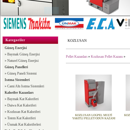
Kategoriler
KOZLUSAN
Güneş Enerjisi
»
Baymak Güneş Enerjisi
Pellet Kazanları
»
Kozlusan Pellet Kazanı
»
»
Naturel Güneş Enerjisi
Güneş Panelleri
»
Güneş Paneli Sistemi
Isıtma Sistemleri
»
Cami Altı Isıtma Sistemleri
Kalorifer Kazanları
»
Baymak Kat Kaloriferi
»
Daiwa Kat Kaloriferi
»
Kozlusan Kat Kaloriferi
KOZLUSAN LOGPEL MULTİ
KOZ
»
Totem Kat Kaloriferi
YAKITLI PELLET/ODUN KAZANI
»
Ünmak Kat Kaloriferleri