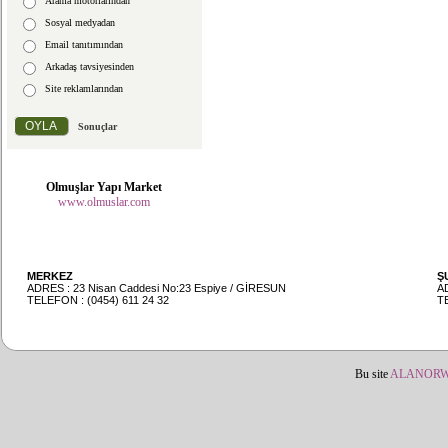
Arama motorlarından
Sosyal medyadan
Email tanıtımından
Arkadaş tavsiyesinden
Site reklamlarından
Sonuçlar
Olmuşlar Yapı Market
www.olmuslar.com
MERKEZ
Ş
ADRES : 23 Nisan Caddesi No:23 Espiye / GİRESUN
A
TELEFON : (0454) 611 24 32
TE
Bu site
ALANOR