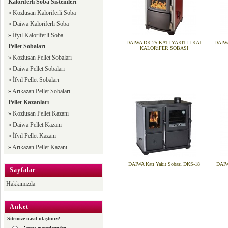
Kaloriferli Soba Sistemleri
»
Kozlusan Kaloriferli Soba
»
Daiwa Kaloriferli Soba
»
İfyıl Kaloriferli Soba
DAIWA DK-25 KATI YAKITLI KAT
DAIWA
Pellet Sobaları
KALORiFER SOBASI
»
Kozlusan Pellet Sobaları
»
Daiwa Pellet Sobaları
»
İfyıl Pellet Sobaları
»
Arıkazan Pellet Sobaları
Pellet Kazanları
»
Kozlusan Pellet Kazanı
»
Daiwa Pellet Kazanı
»
İfyıl Pellet Kazanı
»
Arıkazan Pellet Kazanı
DAIWA Katı Yakıt Sobası DKS-18
DAIW
Sayfalar
Hakkımızda
Anket
Sitemize nasıl ulaştınız?