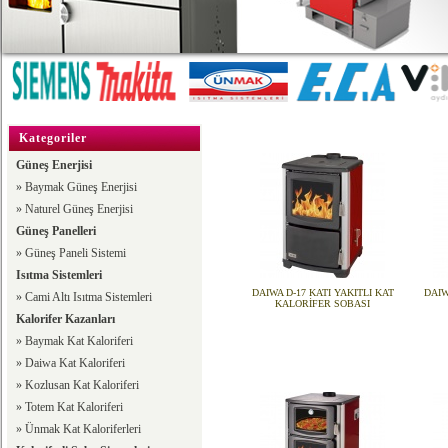
Kategoriler
Güneş Enerjisi
»
Baymak Güneş Enerjisi
»
Naturel Güneş Enerjisi
Güneş Panelleri
»
Güneş Paneli Sistemi
Isıtma Sistemleri
DAIWA D-17 KATI YAKITLI KAT
DAIW
»
Cami Altı Isıtma Sistemleri
KALORİFER SOBASI
Kalorifer Kazanları
»
Baymak Kat Kaloriferi
»
Daiwa Kat Kaloriferi
»
Kozlusan Kat Kaloriferi
»
Totem Kat Kaloriferi
»
Ünmak Kat Kaloriferleri