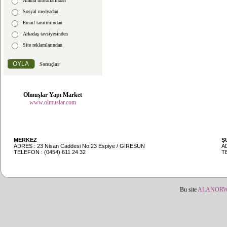
Arama motorlarından
Sosyal medyadan
Email tanıtımından
Arkadaş tavsiyesinden
Site reklamlarından
Sonuçlar
Olmuşlar Yapı Market
www.olmuslar.com
MERKEZ
Ş
ADRES : 23 Nisan Caddesi No:23 Espiye / GİRESUN
A
TELEFON : (0454) 611 24 32
TE
Bu site
ALANOR