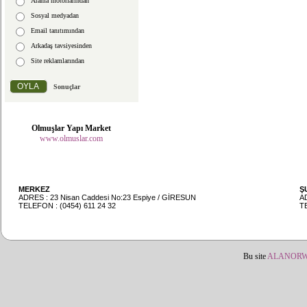
Arama motorlarından
Sosyal medyadan
Email tanıtımından
Arkadaş tavsiyesinden
Site reklamlarından
Sonuçlar
Olmuşlar Yapı Market
www.olmuslar.com
MERKEZ
Ş
ADRES : 23 Nisan Caddesi No:23 Espiye / GİRESUN
A
TELEFON : (0454) 611 24 32
TE
Bu site
ALANOR