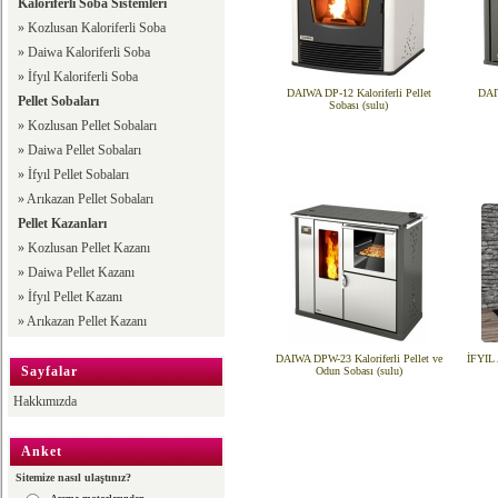
Kaloriferli Soba Sistemleri
»
Kozlusan Kaloriferli Soba
»
Daiwa Kaloriferli Soba
»
İfyıl Kaloriferli Soba
DAIWA DP-12 Kaloriferli Pellet
DAIW
Pellet Sobaları
Sobası (sulu)
»
Kozlusan Pellet Sobaları
»
Daiwa Pellet Sobaları
»
İfyıl Pellet Sobaları
»
Arıkazan Pellet Sobaları
Pellet Kazanları
»
Kozlusan Pellet Kazanı
»
Daiwa Pellet Kazanı
»
İfyıl Pellet Kazanı
»
Arıkazan Pellet Kazanı
DAIWA DPW-23 Kaloriferli Pellet ve
İFYIL 
Sayfalar
Odun Sobası (sulu)
Hakkımızda
Anket
Sitemize nasıl ulaştınız?